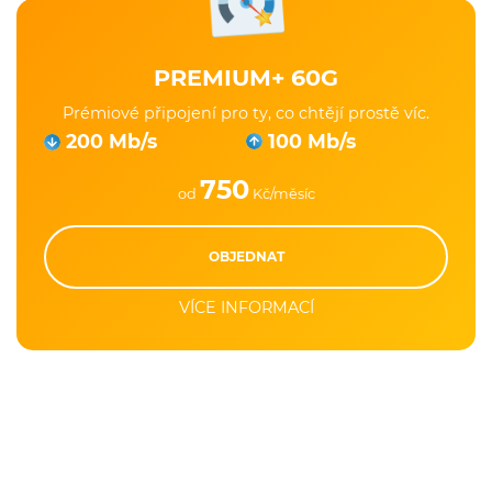
PREMIUM+ 60G
Prémiové připojení pro ty, co chtějí prostě víc.
200 Mb/s
100 Mb/s
750
od
Kč/měsíc
OBJEDNAT
VÍCE INFORMACÍ