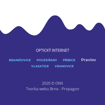
OPTICKÝ INTERNET
Pravlov
BRANIŠOVICE
POUZDŘANY
PŘIBICE
VLASATICE
VRANOVICE
2020 © ONX
Tvorba webu Brno - Propagon