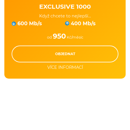
EXCLUSIVE 1000
Když chcete to nejlepší…
600 Mb/s
400 Mb/s
950
od
Kč/měsíc
OBJEDNAT
VÍCE INFORMACÍ