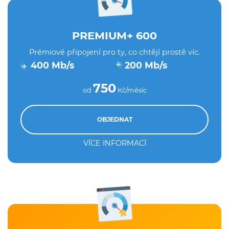
PREMIUM+ 600
Prémiové připojení pro ty, co chtějí prostě víc.
400 Mb/s
200 Mb/s
750
od
Kč/měsíc
OBJEDNAT
VÍCE INFORMACÍ